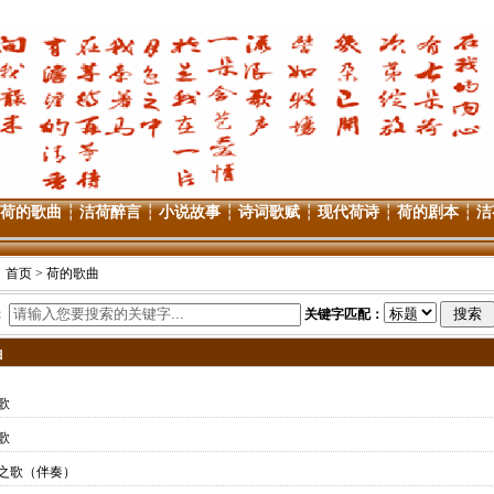
荷的歌曲
┆
洁荷醉言
┆
小说故事
┆
诗词歌赋
┆
现代荷诗
┆
荷的剧本
┆
洁
：
首页
> 荷的歌曲
：
关键字匹配：
曲
歌
歌
之歌（伴奏）