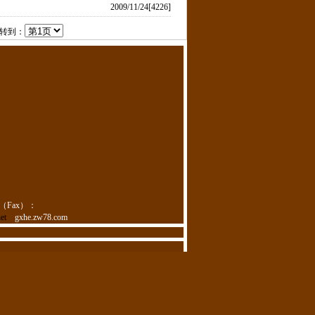
2009/11/24[4226]
 转到：
（Fax）：
et
gxhe.zw78.com