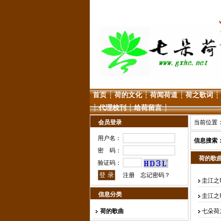
首页
┆
荷的文化
┆
荷闻荷道
┆
荷之歌词
┆
┆
代理校刊
┆
给荷留言
┆
会员登录
当前位置
用户名：
信息搜索
密 码：
荷的歌
验证码：
注册
忘记密码？
圭江之
信息分类
圭江之
荷的歌曲
七朵荷