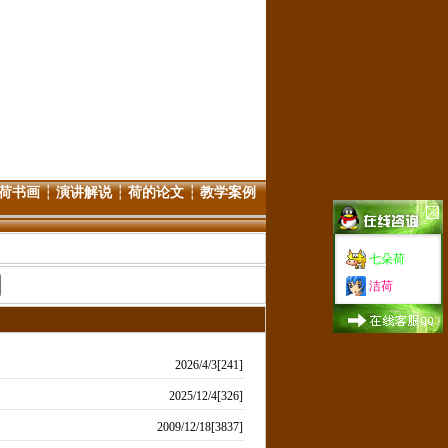
荷书画
┆
演讲解说
┆
荷的论文
┆
教学案例
七朵荷
洁荷
2026/4/3[241]
2025/12/4[326]
2009/12/18[3837]