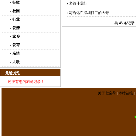
征歌
老爸伴我行
校园
写给远在深圳打工的大哥
行业
共
45
条记
爱情
家乡
爱荷
亲情
儿歌
最近浏览
还没有您的浏览记录！
关于七朵荷
|
本站链接
|