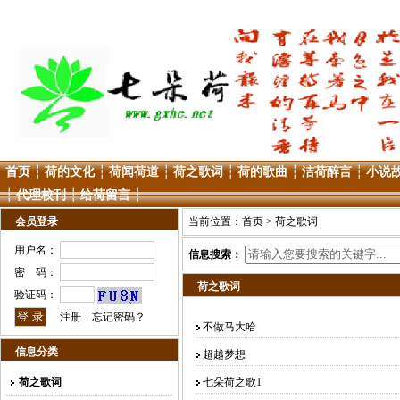
首页
┆
荷的文化
┆
荷闻荷道
┆
荷之歌词
┆
荷的歌曲
┆
洁荷醉言
┆
小说
┆
代理校刊
┆
给荷留言
┆
会员登录
当前位置：
首页
> 荷之歌词
用户名：
信息搜索：
密 码：
荷之歌词
验证码：
注册
忘记密码？
不做马大哈
信息分类
超越梦想
荷之歌词
七朵荷之歌1