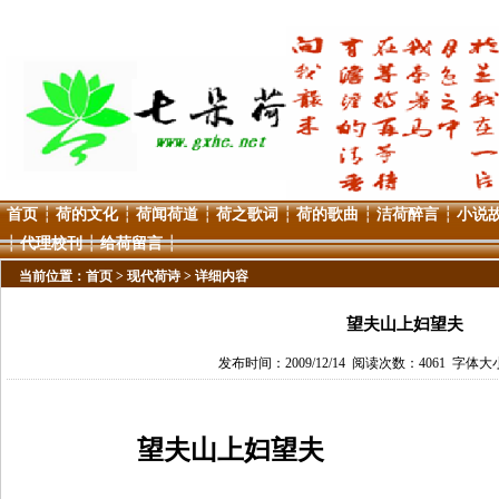
首页
┆
荷的文化
┆
荷闻荷道
┆
荷之歌词
┆
荷的歌曲
┆
洁荷醉言
┆
小说
┆
代理校刊
┆
给荷留言
┆
当前位置：
首页
>
现代荷诗
> 详细内容
望夫山上妇望夫
发布时间：2009/12/14 阅读次数：4061 字体大小
望夫山上妇望夫