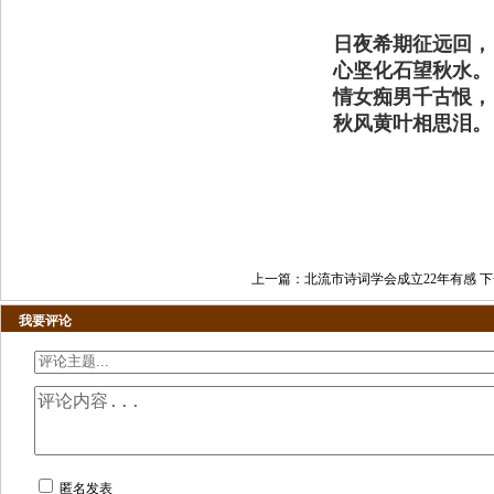
日夜希期征远回，
心坚化石望秋水。
情女痴男千古恨，
秋风黄叶相思泪。
2009.12
上一篇：
北流市诗词学会成立22年有感
下
我要评论
匿名发表