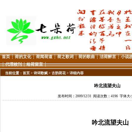
首页
┆
荷的文化
┆
荷闻荷道
┆
荷之歌词
┆
荷的歌曲
┆
洁荷醉言
┆
小说
┆
代理校刊
┆
给荷留言
┆
当前位置：
首页
>
诗词歌赋
>
古韵荷花
> 详细内容
吟北流望夫山
发布时间：2009/12/31 阅读次数：4196 字体大小
吟北流望夫山