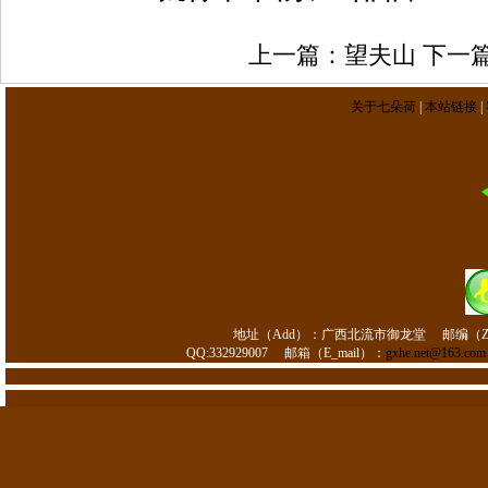
上一篇：
望夫山
下一
关于七朵荷
|
本站链接
|
地址（Add）：
广西北流市御龙堂
邮编（Z
QQ:332929007
邮箱（E_mail）：
gxhe.net@163.com