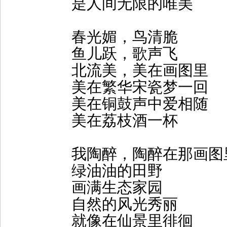
是人间无限的唯美
春光媚，鸟清脆
鱼儿跃，歌声飞
北流美，美在画图里
美在繁华宋瓷梦一回
美在铜鼓声中爱相随
美在荔枝酒一杯
我陶醉，陶醉在那画图
绿油油的田野
画满生态家园
自然的风光秀丽
就像在仙景里徘徊