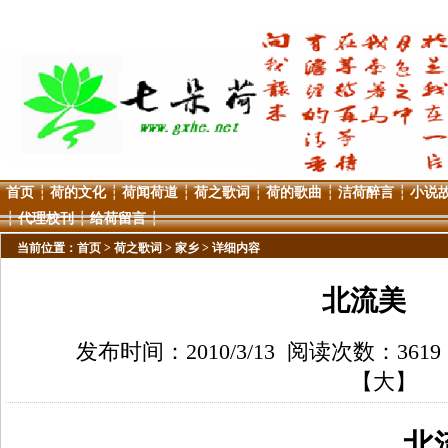
首页
┆
荷的文化
┆
荷闻荷道
┆
荷之歌词
┆
荷的歌曲
┆
洁荷醉言
┆
小说
┆
代理校刊
┆
给荷留言
┆
当前位置：
首页
>
荷之歌词
>
家乡
> 详细内容
北流美
发布时间：2010/3/13 阅读次数：361
【
大
】
北